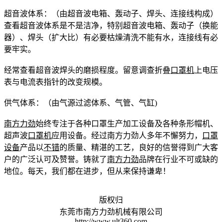
超音波体系：（由超音波电箱、轰动子、焊头、连接线构成）
查看超音波体系是不是洁净，特别超音波电箱、轰动子（换能
器）、焊头（扩大比）有必要枯燥清洗不能有水，连接线有必
要牢实。
经常查看超音波焊头的磨损程度。留意调查折叠
口罩机
上电压
表与电流表指针的改变规模。
供气体系：（由气源过滤体系、气管、气缸)
南方力劲
始终专注于各种口罩生产加工设备及各种条形帽机、
超声波
口罩机
应用设备。经过南方力劲人多年不懈努力，
口罩
设备
产品以
不错
的质量、精湛的工艺，良好的信誉得到广大客
户的广泛认可及赞誉。铸就了
南方力劲
品牌在行业不可或缺的
地位。每天，我们都在进步，但从来保持谦卑！
版权归
东莞市南方力劲机械有限公司
http://www.ult360.com