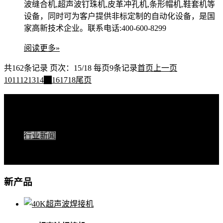
波缝合机,超声波钉珠机,皮革冲孔机,条形帽机,鞋套机等
设备，同时可为客户提供非标定制的自动化设备，是国
家高新技术企业。联系电话:400-600-8299
阅读更多»
共162条记录 页次：15/18 每页9条记录
首页
上一页
10
11
12
13
14
15
16
17
18
尾页
快捷导航
公司新闻
行业新闻
技术支持
客户案例
新产品